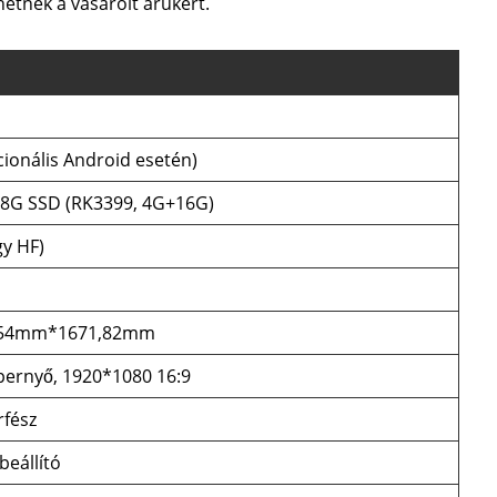
hetnek a vásárolt árukért.
ionális Android esetén)
28G SSD (RK3399, 4G+16G)
gy HF)
54mm*1671,82mm
pernyő, 1920*1080 16:9
rfész
beállító