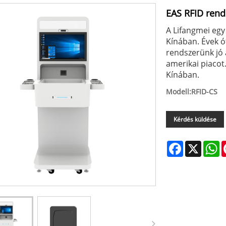
EAS RFID rend
A Lifangmei egy
Kínában. Évek ó
rendszerünk jó 
amerikai piacot
Kínában.
Modell:RFID-CS
Kérdés küldése
Facebook
X
W