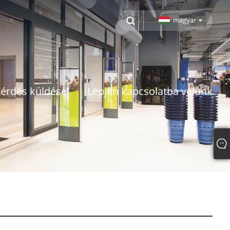
magyar
érdés küldése
Lépjen kapcsolatba velünk