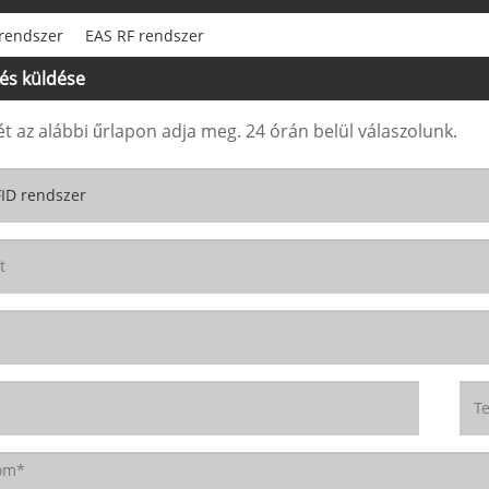
rendszer
EAS RF rendszer
és küldése
t az alábbi űrlapon adja meg. 24 órán belül válaszolunk.