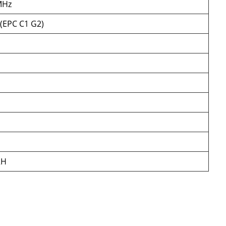
MHz
 (EPC C1 G2)
RH