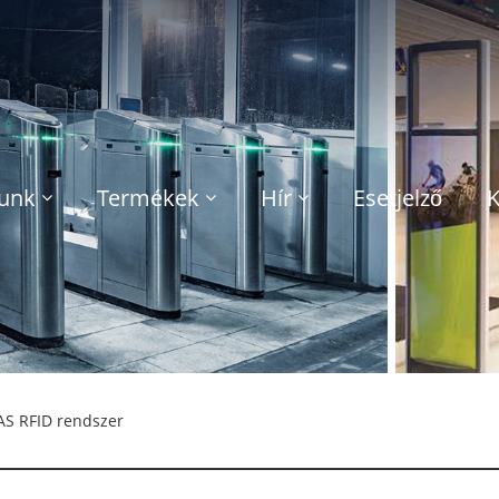
lunk
Termékek
Hír
Esetjelző
K
AS RFID rendszer