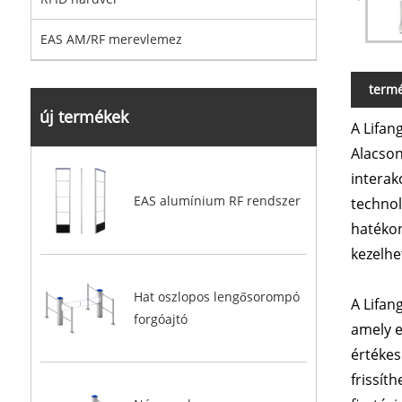
EAS AM/RF merevlemez
termé
új termékek
A Lifan
Alacson
interak
EAS alumínium RF rendszer
technol
hatékon
kezelhe
Hat oszlopos lengősorompó
A Lifan
forgóajtó
amely e
értékes
frissíth