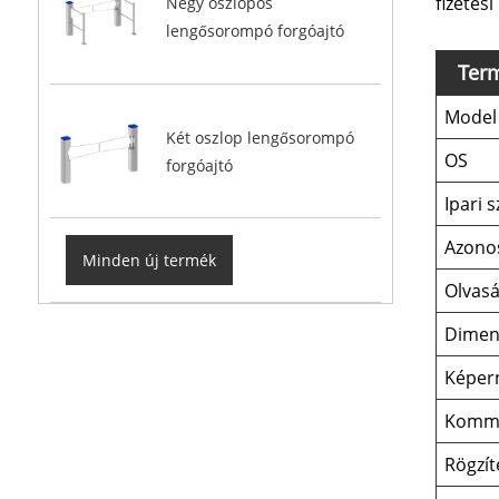
fizetés
Négy oszlopos
lengősorompó forgóajtó
Ter
Model
Két oszlop lengősorompó
OS
forgóajtó
Ipari 
Azonos
Minden új termék
Olvasá
Dimen
Képer
Kommu
Rögzít