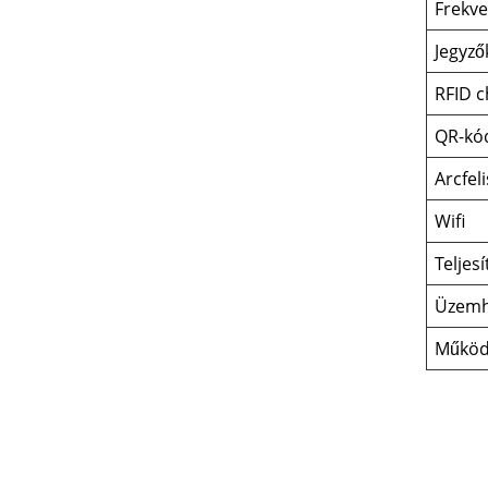
Frekv
Jegyz
RFID c
QR-kó
Arcfel
Wifi
Telje
Üzemh
Működ