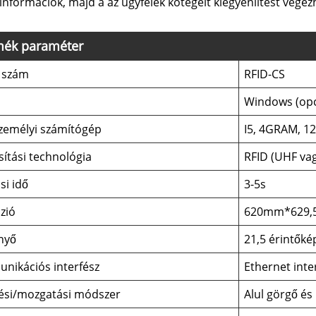
i információk, majd a az ügyfelek kötegelt kiegyenlítést végez
mék paraméter
 szám
RFID-CS
Windows (opc
személyi számítógép
I5, 4GRAM, 1
ítási technológia
RFID (UHF va
si idő
3-5s
zió
620mm*629,
nyő
21,5 érintőké
nikációs interfész
Ethernet inte
ési/mozgatási módszer
Alul görgő és 