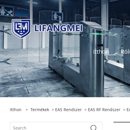
itthon
Ró
Itthon
>
Termékek
>
EAS Rendszer
>
EAS RF Rendszer
> E