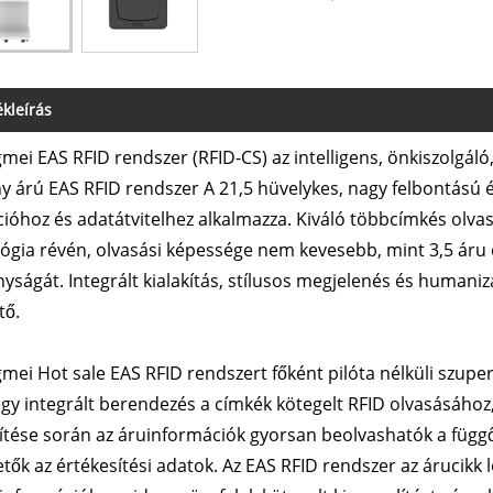
kleírás
gmei EAS RFID rendszer (RFID-CS) az intelligens, önkiszolgáló,
y árú EAS RFID rendszer A 21,5 hüvelykes, nagy felbontású é
cióhoz és adatátvitelhez alkalmazza. Kiváló többcímkés olvas
ógia révén, olvasási képessége nem kevesebb, mint 3,5 áru eg
yságát. Integrált kialakítás, stílusos megjelenés és humaniz
tő.
gmei Hot sale EAS RFID rendszert főként pilóta nélküli szu
gy integrált berendezés a címkék kötegelt RFID olvasásához
ítése során az áruinformációk gyorsan beolvashatók a függő
etők az értékesítési adatok. Az EAS RFID rendszer az árucikk lo