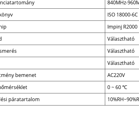
enciatartomány
840MHz-960
őkönyv
ISO 18000-6C
hip
Impinj R2000
d
Választható
ismerés
Választható
Választható
sítmény bemenet
AC220V
őmérséklet
0 ~ 60 ℃
ési páratartalom
10%RH~90%