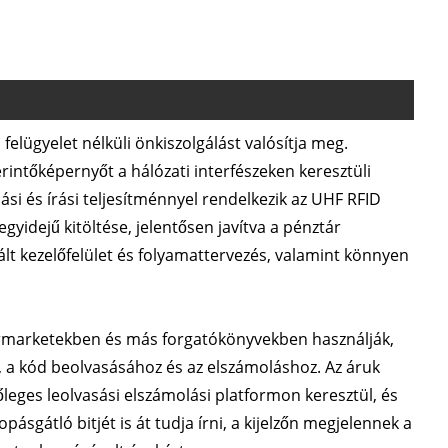
 felügyelet nélküli önkiszolgálást valósítja meg.
rintőképernyőt a hálózati interfészeken keresztüli
ási és írási teljesítménnyel rendelkezik az UHF RFID
yidejű kitöltése, jelentősen javítva a pénztár
ált kezelőfelület és folyamattervezés, valamint könnyen
permarketekben és más forgatókönyvekben használják,
, a kód beolvasásához és az elszámoláshoz. Az áruk
leges leolvasási elszámolási platformon keresztül, és
pásgátló bitjét is át tudja írni, a kijelzőn megjelennek a