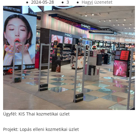
●
2024-05-28
●
3
●
Hagyj üzenetet
Ügyfél: KIS Thai kozmetikai üzlet
Projekt: Lopás elleni kozmetikai üzlet