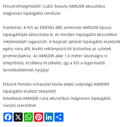
Felszereltségmodell: Cubic beauty AM8208 akusztikus
mágneses lopásgátló rendszer
Esetleírás: A KIS az EMENO ABS antennás AM8208 típusú
lopásgátlóját választotta ki, és minden lopásgátló készülékre
reklámoldalt ragasztott. A bejárati ajtónál lopásgátló eszközök
egész sora állt, kiváló reklámpozíciót biztosítva az üzletek
promóciójához. Az AM8208 akár 1,6 méter távolságra is
telepíthető, érzékeny érzékelés, így a KIS a legerősebb
termékvédelmet nyújtja!
Előző:
A Pomelo ruhaüzlet kocka alakú szépségű AM8089
lopásgátló eszközt telepített
Következő:
AM6008 ruha akusztikus mágneses lopásgátló
riasztó szerelőtok
Facebook
X
WhatsApp
Pinterest
LinkedIn
Share