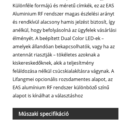
Különféle formájú és méretű címkék, ez az EAS
Aluminium RF rendszer magas észlelési arányt
és rendkívül alacsony hamis jelzést biztosít, így
anélkül, hogy befolyásolná az ügyfelek vásárlási
élményét. A beépített Dual Color LED-ek –
amelyek állandóan bekapcsolhatók, vagy ha az
antennát riasztják – tökéletes azoknak a
kiskereskedőknek, akik a teljesítmény
feláldozása nélkül csúcskialakításra vágynak. A
Lifangmei opcionális rozsdamentes alapot, az
EAS alumínium RF rendszer különböző színű
alapot is kínálhat a választáshoz
Műszaki specifikáció
Mod
Frek