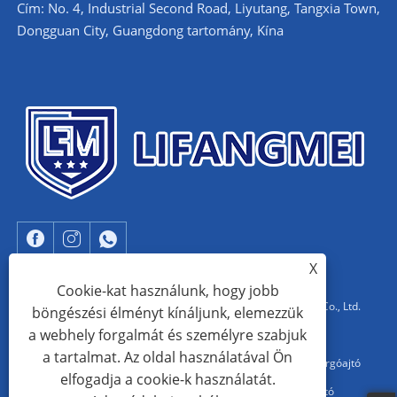
Cím: No. 4, Industrial Second Road, Liyutang, Tangxia Town,
Dongguan City, Guangdong tartomány, Kína
X
Cookie-kat használunk, hogy jobb
Copyright © 2023 Dongguan Lifangmei Electronic Technology Co., Ltd.
böngészési élményt kínáljunk, elemezzük
a webhely forgalmát és személyre szabjuk
Minden jog fenntartva.
a tartalmat. Az oldal használatával Ön
Kínai EAS rendszer gyártó, EAS AM rendszer, lengősorompó forgóajtó
elfogadja a cookie-k használatát.
gyár, EAS alumínium AM rendszer, kínai EAS RF rendszer szállító