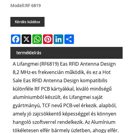
Modell:RF 6819
Kérdés küldése
Facebook
X
WhatsApp
Pinterest
LinkedIn
Share
termékleírás
A Lifangmei (RF6819) Eas RFID Antenna Design
8,2 MHz-es frekvencián működik, és ez a Hot
Sale Eas RFID Antenna Design kompatibilis
különféle RF PCB kártyákkal, kiváló minőségű
alumíniumból készült, és Lifangmei saját
gyártmányú, TCF nevű PCB-vel érkezik. alapból,
amely jó zajcsökkentő képességgel és könnyen
hangoló szoftverrel rendelkezik. Az Alumínium
tökéletesen elfér bármely üzletben, ahogy elfér.